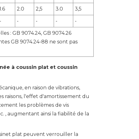
1.6
2.0
2,5
3.0
3,5
-
-
-
-
-
elles : GB 9074.24, GB 9074.26
antes GB 9074.24-88 ne sont pas
inée à coussin plat et coussin
canique, en raison de vibrations,
raisons, l'effet d'amortissement du
cement les problèmes de vis
, augmentant ainsi la fiabilité de la
ssinet plat peuvent verrouiller la