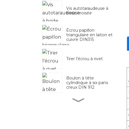
Vis autotaraudeuse à
bride croisée
Écrou papillon
triangulaire en laiton et
cuivre DIN315
Tirer l'écrou à rivet
Boulon à tête
cylindrique à six pans
creux DIN 912
Tige filetée galvanisée
zinguée blanche et
bleue DIN975 DIN976
Boulon de carrosserie