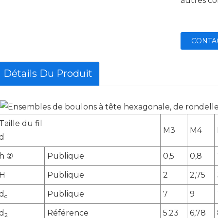
autres co
CONTA
Détails Du Produit
Taille du fil
M3
M4
d
h ②
Publique
0,5
0,8
H
Publique
2
2,75
d
Publique
7
9
c
d
Référence
5.23
6,78
2