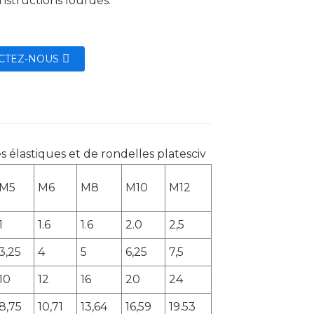
nstructions lourdes.
CTEZ-NOUS
M5
M6
M8
M10
M12
1
1.6
1.6
2.0
2,5
3,25
4
5
6,25
7,5
10
12
16
20
24
8,75
10,71
13,64
16,59
19.53