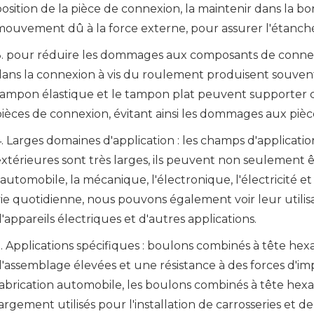
osition de la pièce de connexion, la maintenir dans la b
ouvement dû à la force externe, pour assurer l'étanchéit
3. pour réduire les dommages aux composants de connex
dans la connexion à vis du roulement produisent souvent 
tampon élastique et le tampon plat peuvent supporter ce
pièces de connexion, évitant ainsi les dommages aux piè
. Larges domaines d'application : les champs d'applicatio
xtérieures sont très larges, ils peuvent non seulement êt
'automobile, la mécanique, l'électronique, l'électricité et
vie quotidienne, nous pouvons également voir leur utili
'appareils électriques et d'autres applications.
5. Applications spécifiques : boulons combinés à tête he
d'assemblage élevées et une résistance à des forces d'im
fabrication automobile, les boulons combinés à tête hex
argement utilisés pour l'installation de carrosseries et de