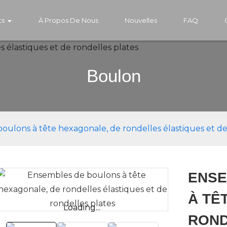
ts
À Propos De Nous
Nouvelles
FAQ
Boulon
ulons à tête hexagonale, de rondelles élastiques et de
ENSE
À TÊ
Loading...
Loading...
ROND