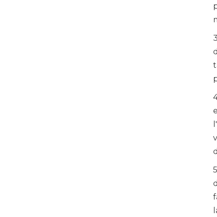
p
m
4
e
l
d
l