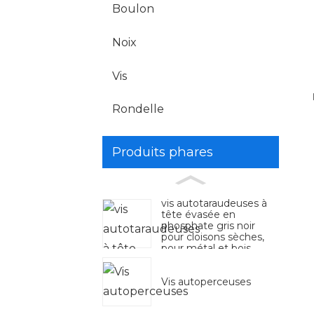
Boulon
Noix
Vis
Rondelle
Produits phares
vis autotaraudeuses à
tête évasée en
phosphate gris noir
pour cloisons sèches,
pour métal et bois
Vis autoperceuses