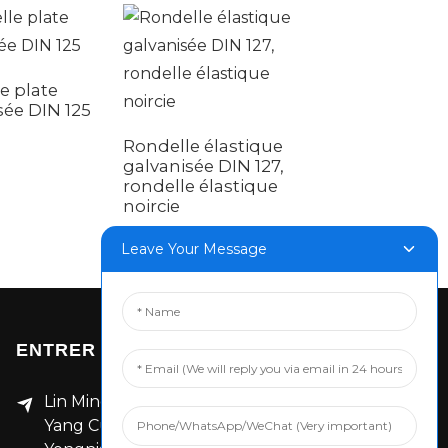
e plate
sée DIN 125
Rondelle élastique
Boulon combin
galvanisée DIN 127,
tête hexagonal
rondelle élastique
galvanisée avec
noircie
coussinet à ress
Leave Your Message
ENTRER EN CONTACT
Lin Ming Guan Zhen Dong Ming
Yang Cun Nan, district de Handan