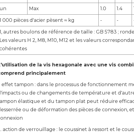
un
Max
1.0
1.4
1 000 pièces d'acier pèsent ≈ kg
-
-
1, autres boulons de référence de taille : GB 5783 ; rond
Les valeurs H 2, M8, M10, M12 et les valeurs correspond
cohérentes
L'utilisation de la vis hexagonale avec une vis comb
comprend principalement
1. effet tampon : dans le processus de fonctionnement mé
d'impacts ou de changements de température et d'autres 
tampon élastique et du tampon plat peut réduire effica
esserrée ou de déformation des pièces de connexion, etc. 
connexion
. action de verrouillage : le coussinet à ressort et le cou