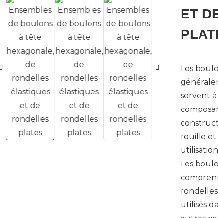
ET D
PLAT
Les boulo
généralem
servent à 
composan
construct
rouille et
utilisati
Les boulo
comprenn
rondelles
utilisés d