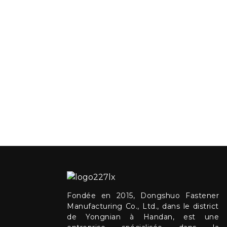
Fondée en 2015, Dongshuo Fastener
Manufacturing Co., Ltd., dans le district
de Yongnian à Handan, est une