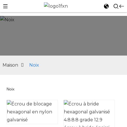
Maison
Noix
Noix
n