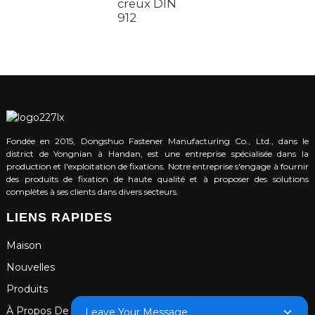
creux DIN
t
912
c
Fondée en 2015, Dongshuo Fastener Manufacturing Co., Ltd., dans le
district de Yongnian à Handan, est une entreprise spécialisée dans la
production et l'exploitation de fixations. Notre entreprise s'engage à fournir
des produits de fixation de haute qualité et à proposer des solutions
complètes à ses clients dans divers secteurs.
LIENS RAPIDES
Maison
Nouvelles
Produits
À Propos De Nous
Leave Your Message