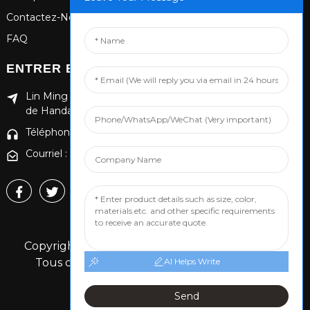
Contactez-Nous
FAQ
ENTRER EN CONTACT
Lin Ming Guan Zhen Dong Ming Yang Cun Nan, district
de Handan Yongnian, province du Hebei
Téléphone : +86 13653201890
Courriel : 874869587@qq.com
Copyright © 2024 Handan Yongnian Dongshuo
Tous droits réservés.
Plan du site,
MEILLEUR
AI Helps Write
BLOG
Recherche principale
Send