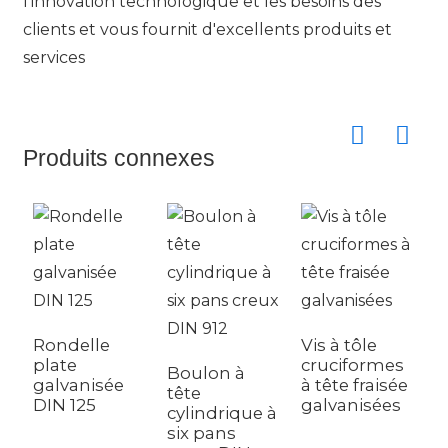
l'innovation technologique et les besoins des
clients et vous fournit d'excellents produits et
services
Produits connexes
Rondelle
Vis à tôle
plate
cruciformes
Boulon à
C
galvanisée
à tête fraisée
tête
c
DIN 125
galvanisées
cylindrique à
s
six pans
g