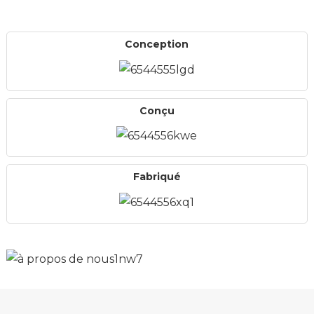
Conception
n
Conçu
Fabriqué
..