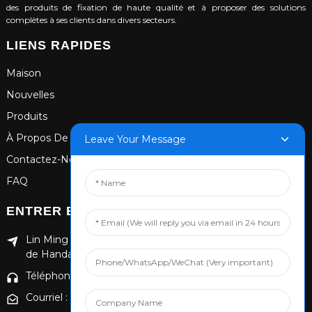
des produits de fixation de haute qualité et à proposer des solutions
complètes à ses clients dans divers secteurs.
LIENS RAPIDES
Maison
Nouvelles
Produits
À Propos De Nous
Leave Your Message
Contactez-Nous
FAQ
ENTRER EN CONTACT
Lin Ming Guan Zhen Dong Ming Yang Cun Nan, district
de Handan Yongnian, province du Hebei
Téléphone : +86 13653201890
Courriel : 874869587@qq.com