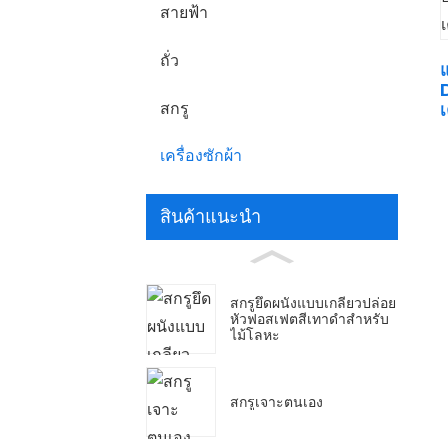
สายฟ้า
ถั่ว
แ
สกรู
เครื่องซักผ้า
สินค้าแนะนำ
สกรูยึดผนังแบบเกลียวปล่อย
หัวฟอสเฟตสีเทาดำสำหรับ
ไม้โลหะ
สกรูเจาะตนเอง