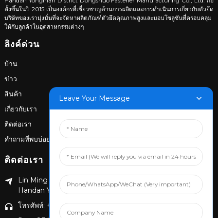
Handan Yongnian District Dongshuo Fastener Manufacturing Co., Ltd. ก่อ
ตั้งขึ้นในปี 2015 เป็นองค์กรที่เชี่ยวชาญด้านการผลิตและการดำเนินการเกี่ยวกับตัวยึด
บริษัทของเรามุ่งมั่นที่จะจัดหาผลิตภัณฑ์ตัวยึดคุณภาพสูงและมอบโซลูชันที่ครอบคลุม
ให้กับลูกค้าในอุตสาหกรรมต่างๆ
ลิงค์ด่วน
บ้าน
ข่าว
สินค้า
Leave Your Message
เกี่ยวกับเรา
ติดต่อเรา
คำถามที่พบบ่อย
ติดต่อเรา
Lin Ming Guan Zhen Dong Ming Yang Cun Nan, อำเภอ
Handan Yongnian, จังหวัด Hebei
โทรศัพท์: +86 13653201890