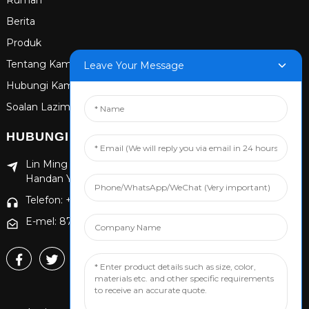
Rumah
Berita
Produk
Tentang Kami
Leave Your Message
Hubungi Kami
Soalan Lazim
HUBUNGI
Lin Ming Guan Zhen Dong Ming Yang Cun Nan, Daerah
Handan Yongnian, wilayah Hebei
Telefon: +86 13653201890
E-mel: 874869587@qq.com