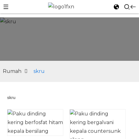
Rumah
skru
skru
n