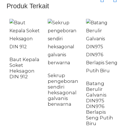
Produk Terkait
R
G
Baut Kepala
1
Soket
Heksagon
Sekrup
DIN 912
pengeboran
Batang
sendiri
Berulir
heksagonal
Galvanis
galvanis
DIN975
berwarna
DIN976
Berlapis
Seng Putih
Biru