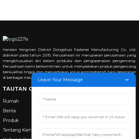
Handan Yongnian District Dongshuo Fastener Manufacturing Co., Ltd.
didirikan pada tahun 2015. Perusahaan ini merupakan perusahaan yang
mengkhususkan diri dalam produksi dan pengoperasian pengencang.
Perusahaan kami berkomitmen untuk menyediakan produk pengencang
berkualitas tinggi dan menyediakan solusi komprehensif bagi pelanggan
di berbagai industri.
Leave Your Message
TAUTAN CEPAT
Rumah
Berita
Produk
Tentang Kami