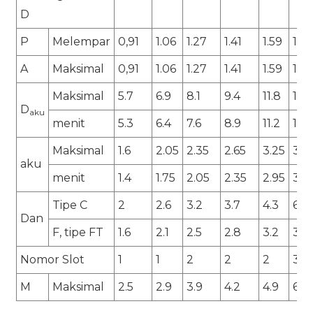
D
P
Melempar
0,91
1.06
1.27
1.41
1.59
1.81
A
Maksimal
0,91
1.06
1.27
1.41
1.59
1.81
Maksimal
5.7
6.9
8.1
9.4
11.8
14
D
aku
menit
5.3
6.4
7.6
8.9
11.2
13.3
Maksimal
1.6
2.05
2.35
2.65
3.25
3.9
aku
menit
1.4
1.75
2.05
2.35
2.95
3.5
Tipe C
2
2.6
3.2
3.7
4.3
6
Dan
F, tipe FT
1.6
2.1
2.5
2.8
3.2
3.6
Nomor Slot
1
1
2
2
2
3
M
Maksimal
2.5
2.9
3.9
4.2
4.9
6.2