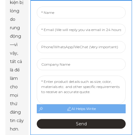
kiện bị
lỏng
do
rung
động
—vì
vậy,
tất cả
là để
làm
cho
mọi
thứ
AI Helps Write
đáng
tin cậy
Send
hơn.