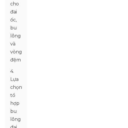
cho
đai
ốc,
bu
lông
và
vòng
đệm
4.
Lựa
chọn
tổ
hợp
bu
lông
đai