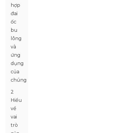
hợp
đai
ốc
bu
lông
và
ứng
dụng
của
chúng
2
Hiểu
về
vai
trò