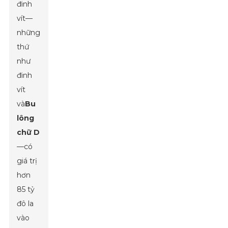
đinh
vít—
những
thứ
như
đinh
vít
và
Bu
lông
chữ D
—có
giá trị
hơn
85 tỷ
đô la
vào