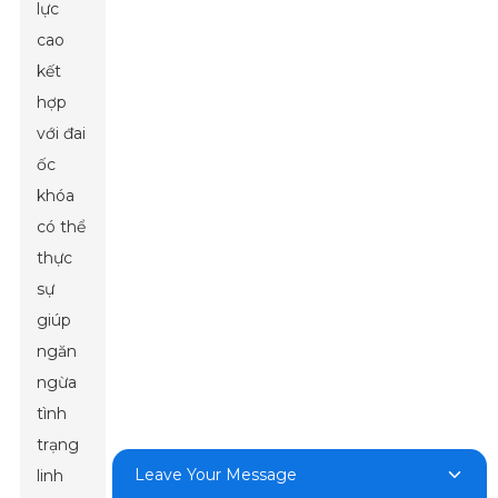
lực
cao
kết
hợp
với đai
ốc
khóa
có thể
thực
sự
giúp
ngăn
ngừa
tình
trạng
Leave Your Message
linh