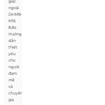
giác
ngoài
DinM8-
M16
8,8s:
Hướng
dẫn
thiết
yếu
cho
người
đam
mê
và
chuyên
gia