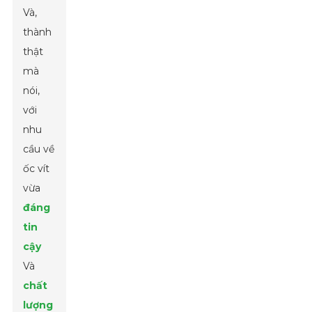
Và,
thành
thật
mà
nói,
với
nhu
cầu về
ốc vít
vừa
đáng
tin
cậy
Và
chất
lượng