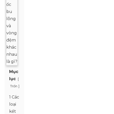
Mục
lục
[
]
Trốn
1 Các
loại
kết