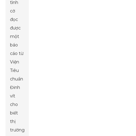
tình
cờ
đọc
được
một
báo
cáo từ
Viện
Tiêu
chuẩn
Đinh
vít
cho
biết
thị
trường