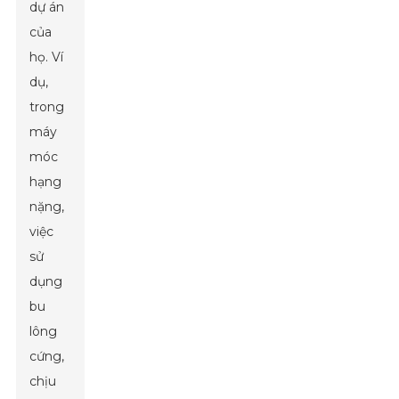
dự án
của
họ. Ví
dụ,
trong
máy
móc
hạng
nặng,
việc
sử
dụng
bu
lông
cứng,
chịu