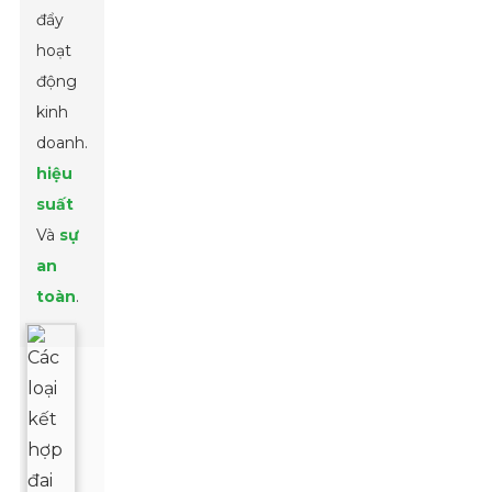
đẩy
hoạt
động
kinh
doanh.
hiệu
suất
Và
sự
an
toàn
.