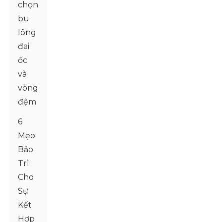
chọn
bu
lông
đai
ốc
và
vòng
đệm
6
Mẹo
Bảo
Trì
Cho
Sự
Kết
Hợp