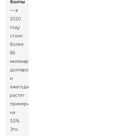
болты
— в
2020
году
стоил
более
85
миллиардов
долларов
и
ежегодно
растёт
примерно
на
3,5%.
Это