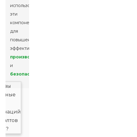
использовать
эти
компоненты
для
повышения
эффективности.
производительность
и
безопасность
.