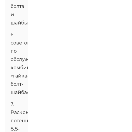
болта
и
шайбы
6
советов
по
обслуживанию
комбинаций
«гайка-
болт-
шайба»
7.
Раскрываем
потенциал
8,8-