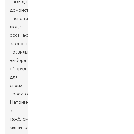
наглядно
демонстрирует,
насколько
люди
осознают
важность
правильного
выбора
оборудования
для
своих
проектов.
Например,
в
тяжёлом
машиностроении