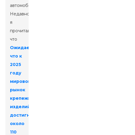
автомобиля.
Недавно
я
прочитал,
что
Ожидается,
что к
2025
году
мировой
рынок
крепежных
изделий
достигнет
около
110