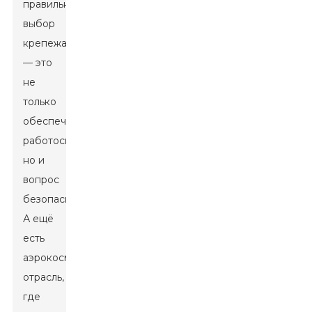
правильный
выбор
крепежа
— это
не
только
обеспечение
работоспособности,
но и
вопрос
безопасности.
А ещё
есть
аэрокосмическая
отрасль,
где