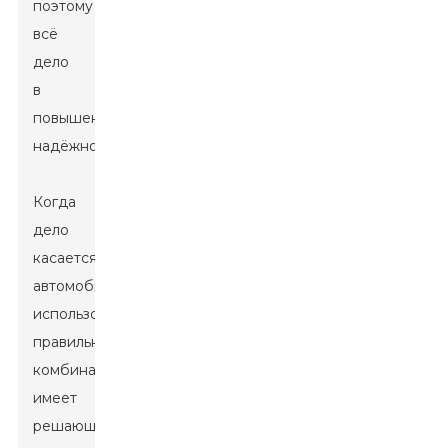
поэтому
всё
дело
в
повышении
надёжности.
Когда
дело
касается
автомобилей,
использование
правильной
комбинации
имеет
решающее