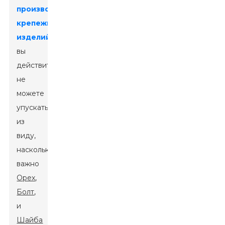
производству
крепежных
изделий
,
вы
действительно
не
можете
упускать
из
виду,
насколько
важно
Орех
,
Болт
,
и
Шайба