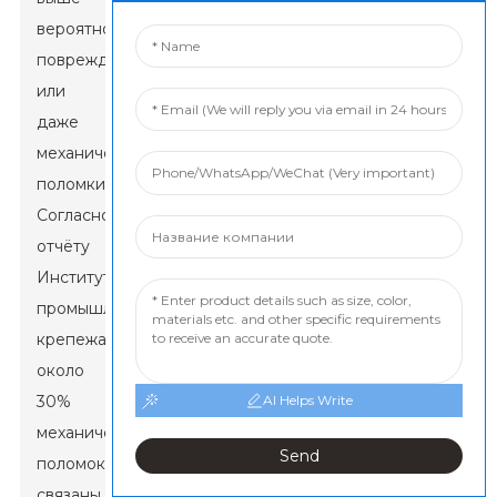
вероятность
повреждения
или
даже
механической
поломки.
Согласно
отчёту
Института
промышленного
крепежа,
около
30%
AI Helps Write
механических
Send
поломок
связаны