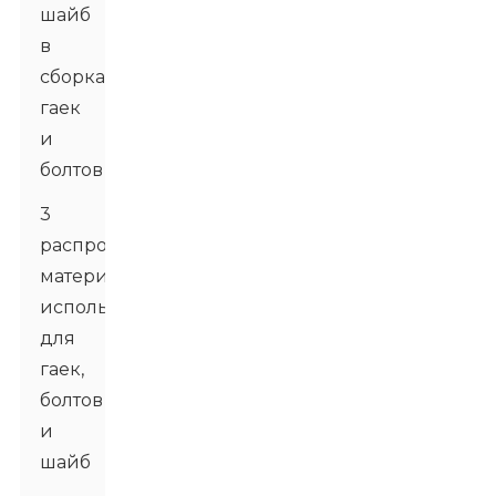
шайб
в
сборках
гаек
и
болтов
3
распространенных
материала,
используемых
для
гаек,
болтов
и
шайб