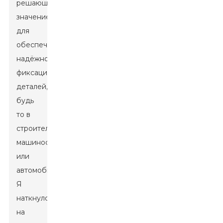
решающее
значение
для
обеспечения
надёжной
фиксации
деталей,
будь
то в
строительстве,
машиностроении
или
автомобилях.
Я
наткнулся
на