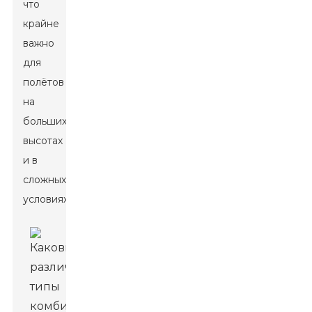
что
крайне
важно
для
полётов
на
больших
высотах
и ​​в
сложных
условиях.