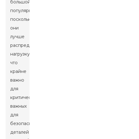
большой
популярностью,
поскольку
они
лучше
распределяют
нагрузку,
что
крайне
важно
для
критически
важных
для
безопасности
деталей