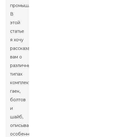
промышленности.
В
этой
статье
я хочу
рассказать
вам о
различных
типах
комплектов
гаек,
болтов
и
шайб,
описывая
особенности