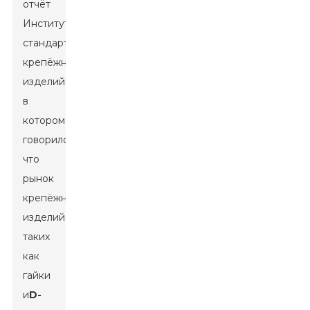
отчёт
Института
стандартов
крепёжных
изделий,
в
котором
говорилось,
что
рынок
крепёжных
изделий,
таких
как
гайки
и
D-