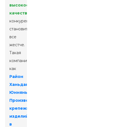
высокое
качество
,
конкуренция
становится
все
жестче.
Такая
компания,
как
Район
Ханьдань
Юннянь
Производство
крепежных
изделий
в