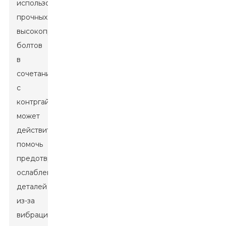
использование
прочных
высокопрочных
болтов
в
сочетании
с
контргайками
может
действительно
помочь
предотвратить
ослабление
деталей
из-за
вибраций,