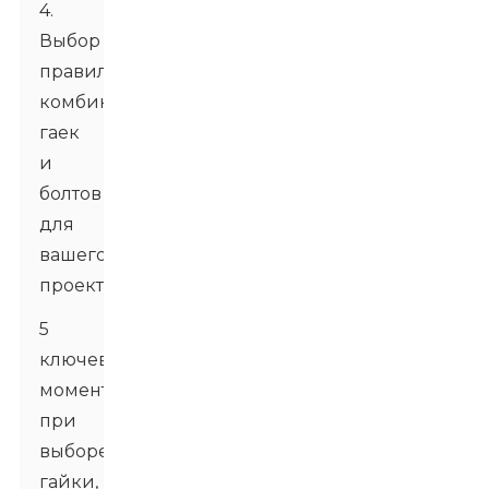
4.
Выбор
правильной
комбинации
гаек
и
болтов
для
вашего
проекта
5
ключевых
моментов
при
выборе
гайки,