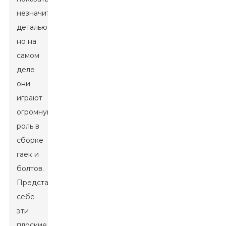
незначительной
деталью,
но на
самом
деле
они
играют
огромную
роль в
сборке
гаек и
болтов.
Представьте
себе
эти
плоские,