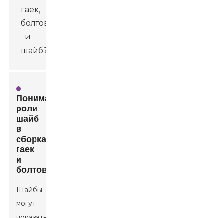
Понимание
роли
шайб
в
сборках
гаек
и
болтов
Шайбы
могут
показаться