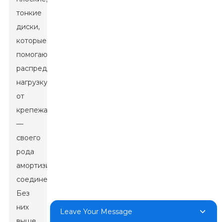
тонкие
диски,
которые
помогают
распределить
нагрузку
от
крепежа
—
своего
рода
амортизируют
соединение.
Без
них
Leave Your Message
выше