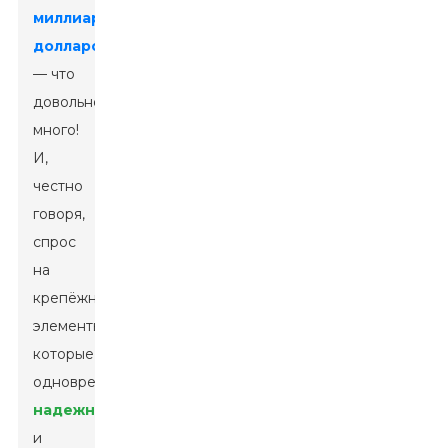
миллиардов
долларов.
— что
довольно
много!
И,
честно
говоря,
спрос
на
крепёжные
элементы,
которые
одновременно
надежный
и