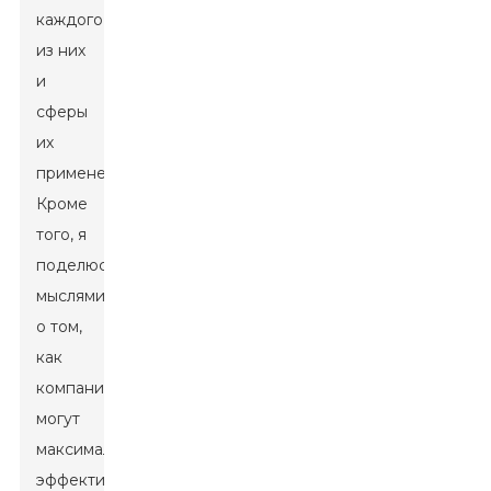
каждого
из них
и
сферы
их
применения.
Кроме
того, я
поделюсь
мыслями
о том,
как
компании
могут
максимально
эффективно