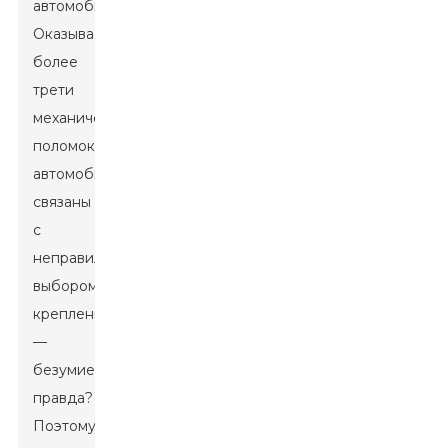
автомобилей.
Оказывается,
более
трети
механических
поломок
автомобилей
связаны
с
неправильным
выбором
креплений
—
безумие,
правда?
Поэтому