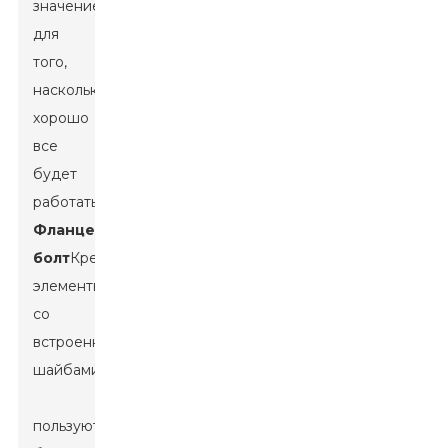
значение
для
того,
насколько
хорошо
все
будет
работать.
Фланцевый
болт
Крепежные
элементы
со
встроенными
шайбами
пользуются