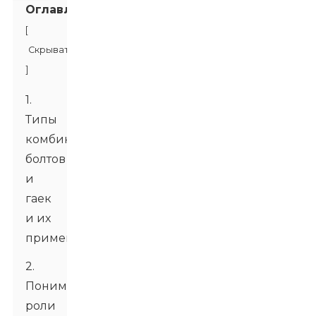
Оглавление
[
Скрывать
]
1.
Типы
комбинаций
болтов
и
гаек
и их
применение
2.
Понимание
роли