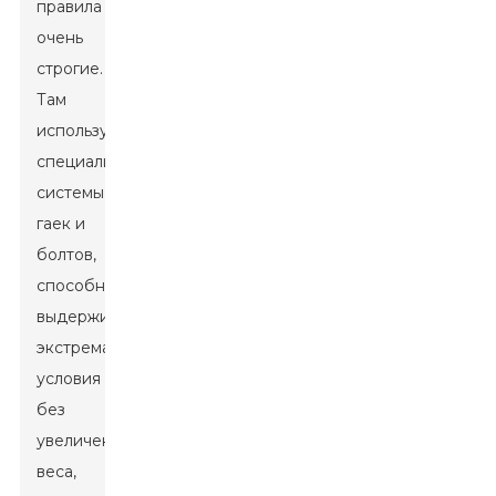
правила
очень
строгие.
Там
используют
специализированные
системы
гаек и
болтов,
способные
выдерживать
экстремальные
условия
без
увеличения
веса,