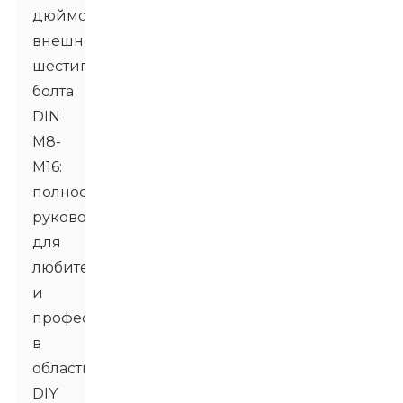
дюймового
внешнего
шестигранного
болта
DIN
M8-
M16:
полное
руководство
для
любителей
и
профессионалов
в
области
DIY