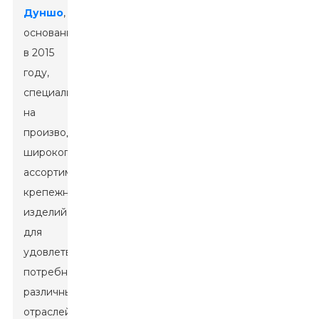
Дуншо
,
основанная
в 2015
году,
специализируется
на
производстве
широкого
ассортимента
крепежных
изделий
для
удовлетворения
потребностей
различных
отраслей