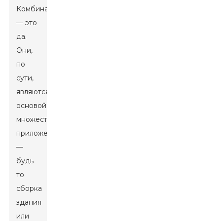
Комбинации
— это
да.
Они,
по
сути,
являются
основой
множества
приложений
—
будь
то
сборка
здания
или