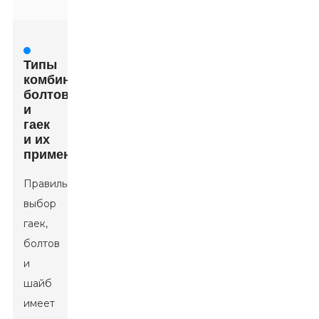
Типы
комбинаций
болтов
и
гаек
и их
применение
Правильный
выбор
гаек,
болтов
и
шайб
имеет