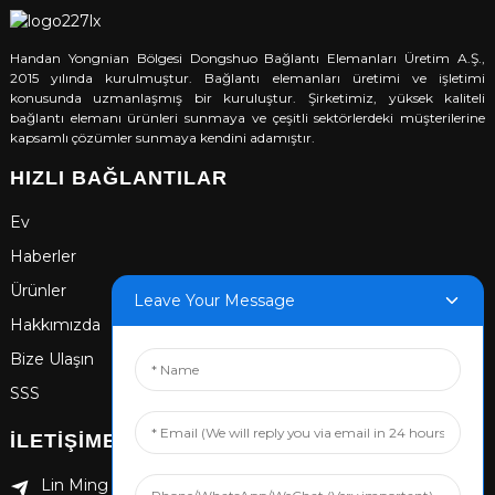
Handan Yongnian Bölgesi Dongshuo Bağlantı Elemanları Üretim A.Ş.,
2015 yılında kurulmuştur. Bağlantı elemanları üretimi ve işletimi
konusunda uzmanlaşmış bir kuruluştur. Şirketimiz, yüksek kaliteli
bağlantı elemanı ürünleri sunmaya ve çeşitli sektörlerdeki müşterilerine
kapsamlı çözümler sunmaya kendini adamıştır.
HIZLI BAĞLANTILAR
Ev
Haberler
Ürünler
Leave Your Message
Hakkımızda
Bize Ulaşın
SSS
İLETIŞIME GEÇIN
Lin Ming Guan Zhen Dong Ming Yang Cun Nan, Handan