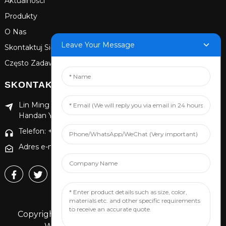
Aktualności
Produkty
O Nas
Leave Your Message
Skontaktuj Się Z Nami
Często Zadawane Pytania
SKONTAKTUJ SIĘ Z NAMI
Lin Ming Guan Zhen Dong Ming Yang Cun Nan, dystrykt
Handan Yongnian, prowincja Hebei
Telefon: +86 13653201890
Adres e-mail: 874869587@qq.com
Copyright © 2024 Handan Yongnian Dongshuo