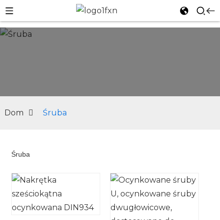
Dom
Śruba
Śruba
n