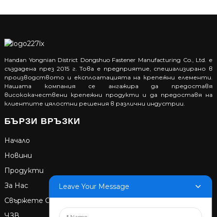
Handan Yongnian District Dongshuo Fastener Manufacturing Co., Ltd. е
създадена през 2015 г. Това е предприятие, специализирано в
производството и експлоатацията на крепежни елементи.
Нашата компания се ангажира да предоставя
висококачествени крепежни продукти и да предоставя на
клиентите цялостни решения в различни индустрии.
БЪРЗИ ВРЪЗКИ
Начало
Новини
Продукти
За Нас
Leave Your Message
Свържете Се С Нас
ЧЗВ