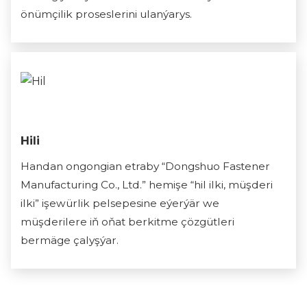
önümçilik proseslerini ulanýarys.
Hili
Handan ongongian etraby “Dongshuo Fastener
Manufacturing Co., Ltd.” hemişe “hil ilki, müşderi
ilki” işewürlik pelsepesine eýerýär we
müşderilere iň oňat berkitme çözgütleri
bermäge çalyşýar.