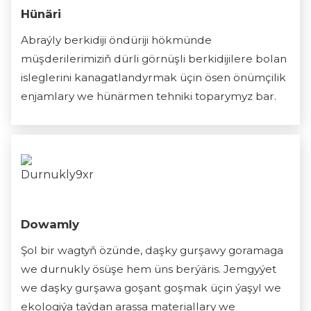
Hünäri
Abraýly berkidiji öndüriji hökmünde
müşderilerimiziň dürli görnüşli berkidijilere bolan
isleglerini kanagatlandyrmak üçin ösen önümçilik
enjamlary we hünärmen tehniki toparymyz bar.
Dowamly
Şol bir wagtyň özünde, daşky gurşawy goramaga
we durnukly ösüşe hem üns berýäris. Jemgyýet
we daşky gurşawa goşant goşmak üçin ýaşyl we
ekologiýa taýdan arassa materiallary we