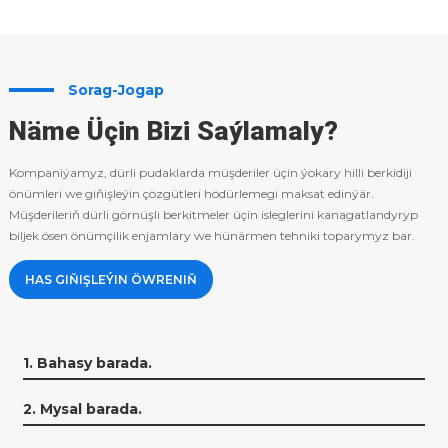
Sorag-Jogap
Näme Üçin Bizi Saýlamaly?
Kompaniýamyz, dürli pudaklarda müşderiler üçin ýokary hilli berkidiji
önümleri we giňişleýin çözgütleri hödürlemegi maksat edinýär.
Müşderileriň dürli görnüşli berkitmeler üçin isleglerini kanagatlandyryp
biljek ösen önümçilik enjamlary we hünärmen tehniki toparymyz bar.
HAS GIŇIŞLEÝIN ÖWRENIŇ
1. Bahasy barada.
2. Mysal barada.