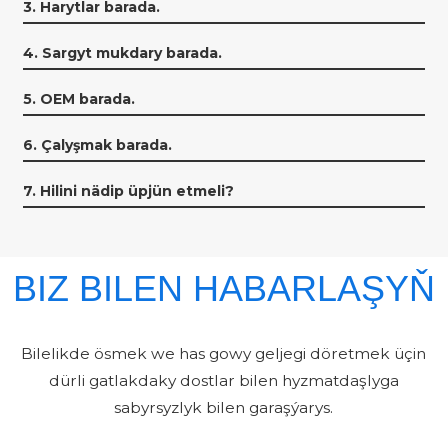
3. Harytlar barada.
4. Sargyt mukdary barada.
5. OEM barada.
6. Çalyşmak barada.
7. Hilini nädip üpjün etmeli?
BIZ BILEN HABARLAŞYŇ
Bilelikde ösmek we has gowy geljegi döretmek üçin
dürli gatlakdaky dostlar bilen hyzmatdaşlyga
sabyrsyzlyk bilen garaşýarys.