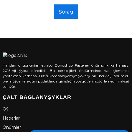
Sorag
Handan ongongnian etraby Dongshuo Fastener önümçilik kärhanasy,
2015-nji ýylda döredildi. Bu berkidijileri öndürmekde we işlemekde
ýöriteleşen kärhana. Biziň kompaniýamyz ýokary hilli berkidiji önümleri
we müşderilere dürli pudaklarda giňişleýin çözgütleri hödürlemegi maksat
edinýär.
ÇALT BAGLANYŞYKLAR
Öý
Habarlar
Önümler