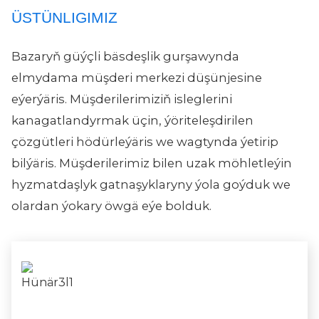
ÜSTÜNLIGIMIZ
Bazaryň güýçli bäsdeşlik gurşawynda
elmydama müşderi merkezi düşünjesine
eýerýäris. Müşderilerimiziň isleglerini
kanagatlandyrmak üçin, ýöriteleşdirilen
çözgütleri hödürleýäris we wagtynda ýetirip
bilýäris. Müşderilerimiz bilen uzak möhletleýin
hyzmatdaşlyk gatnaşyklaryny ýola goýduk we
olardan ýokary öwgä eýe bolduk.