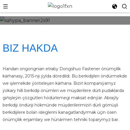
BIZ HAKDA
Handan ongongnian etraby Dongshuo Fastener önümçilik
kärhanasy, 2015-nji ýylda döredildi. Bu berkidijileri öndürmekde
we işlemekde ýöriteleşen kärhana. Biziň kompaniýamyz
ýokary hilli berkidiji önümleri we müşderilere dürli pudaklarda
giňişleýin çözgütleri hödürlemegi maksat edinýär. Abraýly
n
berkidiji öndüriji hökmünde müşderilerimiziň dürli görnüşli
berkidijilere bolan isleglerini kanagatlandyrmak üçin ösen
önümçilik enjamlary we hünärmen tehniki toparymyz bar.