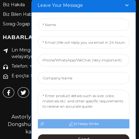
Biz Hakda
Leave Your Message
Biz Bilen Habarlaşyň
Sorag-Jogap
HABARLAŞYŇ
Lin Ming Guan Zhen Dong Ming Cang Cun Nan, Hebeý
welaýatynyň Handan ongongian etraby
Telefon: +86 13653201890
E-poçta: 874869587@qq.com
Awtorlyk hukugy © 2024 Handan ongongnian
AI Helps Write
Dongshuo Rightshli hukuklar goralan.
Sahypanyň
kartasy,
TOP BLOG
Iň ýokary gözleg