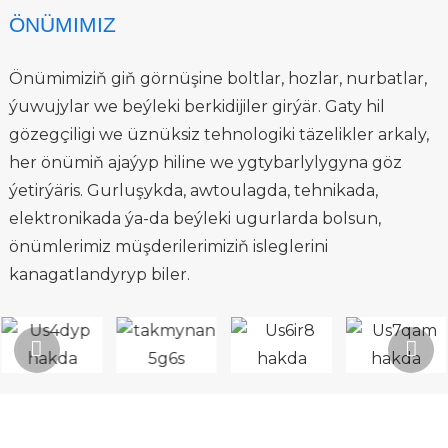
ÖNÜMIMIZ
Önümimiziň giň görnüşine boltlar, hozlar, nurbatlar,
ýuwujylar we beýleki berkidijiler girýär. Gaty hil
gözegçiligi we üznüksiz tehnologiki täzelikler arkaly,
her önümiň ajaýyp hiline we ygtybarlylygyna göz
ýetirýäris. Gurluşykda, awtoulagda, tehnikada,
elektronikada ýa-da beýleki ugurlarda bolsun,
önümlerimiz müşderilerimiziň isleglerini
kanagatlandyryp biler.