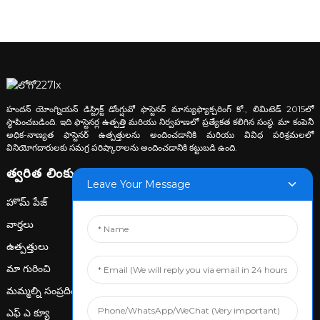
హందన్ యోంగ్నియన్ డిస్ట్రిక్ట్ డోంగ్షువో ఫాస్టెనర్ మాన్యుఫ్యాక్చరింగ్ కో., లిమిటెడ్ 2015లో
స్థాపించబడింది. ఇది ఫాస్టెనర్ల ఉత్పత్తి మరియు నిర్వహణలో ప్రత్యేకత కలిగిన సంస్థ. మా కంపెనీ
అధిక-నాణ్యత ఫాస్టెనర్ ఉత్పత్తులను అందించడానికి మరియు వివిధ పరిశ్రమలలో
వినియోగదారులకు సమగ్ర పరిష్కారాలను అందించడానికి కట్టుబడి ఉంది.
త్వరిత లింకులు
Leave Your Message
హొమ్ పేజ్
వార్తలు
ఉత్పత్తులు
మా గురించి
మమ్మల్ని సంప్రదించండి
ఎఫ్ ఎ క్యూ