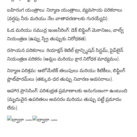
బహిరంగ యంత్రాలు: నిర్మాణ యంత్రాలు, వ్యవసాయ పరికరాలు
(వర్షపు నీరు మరియు నేల వాతావరణాలకు గురయ్యేవి).
ఓడ మరియు సముద్ర ఇంజనీరింగ్: డెక్ లిఫ్టింగ్ మెకానిజం, వాల్వ్
నియంత్రణ (ఉప్పు స్ప్రే తుప్పుకు నిరోధకత).
రసాయన పరికరాలు: రియాక్షన్ కెటిల్ ట్రాన్స్మిషన్ సిస్టమ్, పైప్‌లైన్
నియంత్రణ పరికరం (ఆమ్లం మరియు క్షార నిరోధక మాధ్యమం).
నిర్మాణ పరిశ్రమ: ఆటోమేటిక్ తలుపులు మరియు కిటికీలు, లిఫ్టింగ్
ప్లాట్‌ఫారమ్‌లు (తక్కువ-ధర తుప్పు నివారణ అవసరాలు).
ఆహార ప్రాసెసింగ్: పరిశుభ్రత ప్రమాణాలకు అనుగుణంగా ఉంటుంది
(మృదువైన ఉపరితలం అవసరం మరియు తుప్పు పట్టే ప్రమాదం
లేదు).