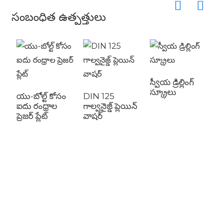
సంబంధిత ఉత్పత్తులు
స్వీయ డ్రిల్లింగ్
స్క్రూలు
యు-బోల్ట్ కోసం
DIN 125
ఐదు రంధ్రాల
గాల్వనైజ్డ్ ప్లెయిన్
ప్రెజర్ ప్లేట్
వాషర్
గా
బో
డబ
బో
క
బో
అ