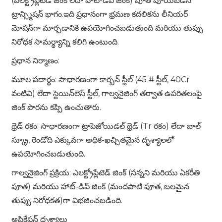
(ఎలక్ట్రోప్లేటెడ్ జింక్ లేదా హాట్-డిప్ జింక్) పూత పూయబడిన
ట్రాన్స్మిషన్ భాగం.ఇది ప్రధానంగా భ్రమణ కదలికను లీనియర్
మోషన్‌గా మార్చడానికి ఉపయోగించబడుతుంది మరియు తుప్పు
నిరోధక సామర్థ్యాన్ని కలిగి ఉంటుంది.
ప్రధాన నిర్మాణం:
మూల పదార్థం: సాధారణంగా కార్బన్ స్టీల్ (45 # స్టీల్, 40Cr
వంటివి) లేదా స్టెయిన్‌లెస్ స్టీల్, గాల్వనైజింగ్ తర్వాత ఉపరితలంపై
జింక్ పొరను కప్పి ఉంచుతారు.
థ్రెడ్ రకం: సాధారణంగా ట్రాపెజోయిడల్ థ్రెడ్ (Tr రకం) లేదా బాల్
స్క్రూ, రెండోది ఎక్కువగా అధిక-ఖచ్చితమైన దృశ్యాలలో
ఉపయోగించబడుతుంది.
గాల్వనైజింగ్ ప్రక్రియ: ఎలక్ట్రోప్లేటెడ్ జింక్ (సన్నని మరియు ఏకరీతి
పూత) మరియు హాట్-డిప్ జింక్ (మందపాటి పూత, బలమైన
తుప్పు నిరోధకత)గా విభజించబడింది.
అప్లికేషన్ దృశ్యాలు