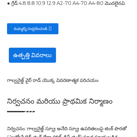
● గ్రేడ్:4.8 8.8 10.9 12.9 A2-70 A4-70 A4-80 మొదలైనవి.
మమ్మల్ని సంప్రదించండి
ఉత్పత్తి వివరాలు
గాల్వనైజ్డ్ వైర్ రాడ్ యొక్క వివరణాత్మక పరిచయం
నిర్వచనం మరియు ప్రాథమిక నిర్మాణం
నిర్వచనం: గాల్వనైజ్డ్ స్క్రూ అనేది స్క్రూ ఉపరితలంపై జింక్ పొరతో