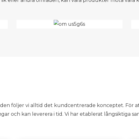
onik eller andra områden, kan våra produkter möta våra
n följer vi alltid det kundcentrerade konceptet. För 
ngar och kan leverera i tid. Vi har etablerat långsiktiga