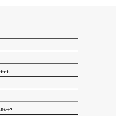
itet.
litet?