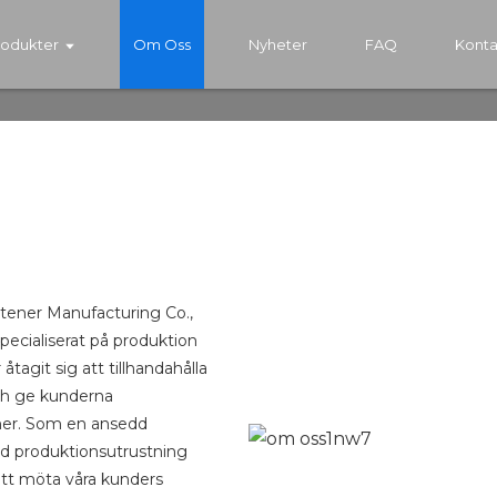
rodukter
Om Oss
Nyheter
FAQ
Konta
tener Manufacturing Co.,
pecialiserat på produktion
åtagit sig att tillhandahålla
ch ge kunderna
cher. Som en ansedd
rad produktionsutrustning
 att möta våra kunders