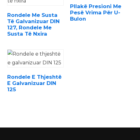
Pllakë Presioni Me
Pesë Vrima Për U-
Rondele Me Susta
Bulon
Të Galvanizuar DIN
127, Rondele Me
Susta Të Nxira
n
Rondele E Thjeshtë
E Galvanizuar DIN
..
125