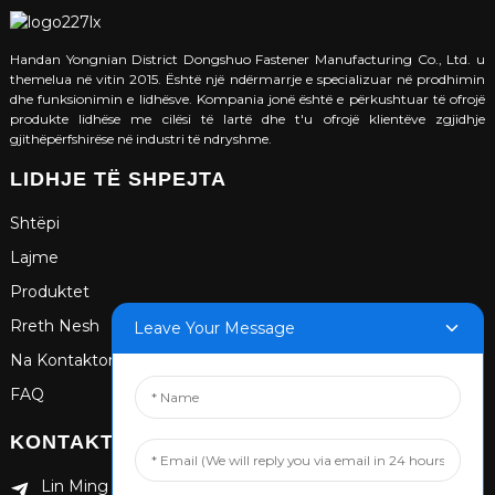
Handan Yongnian District Dongshuo Fastener Manufacturing Co., Ltd. u
themelua në vitin 2015. Është një ndërmarrje e specializuar në prodhimin
dhe funksionimin e lidhësve. Kompania jonë është e përkushtuar të ofrojë
produkte lidhëse me cilësi të lartë dhe t'u ofrojë klientëve zgjidhje
gjithëpërfshirëse në industri të ndryshme.
LIDHJE TË SHPEJTA
Shtëpi
Lajme
Produktet
Rreth Nesh
Leave Your Message
Na Kontaktoni
FAQ
KONTAKTONI
Lin Ming Guan Zhen Dong Ming Yang Cun Nan, rrethi