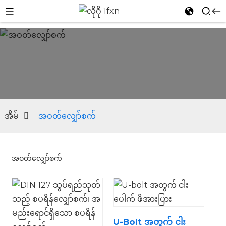
အိမ်
အဝတ်လျှော်စက်
အဝတ်လျှော်စက်
n
U-Bolt အတွက် ငါး