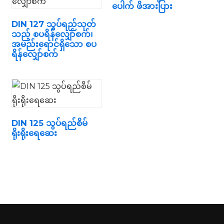
ပေါက် ဖိအားပြား
DIN 127 သွပ်ရည်သုတ်
သည့် စပရိန်လျှော်စက်၊
အမည်းရောင်ရှိသော စပ
ရိန်လျှော်စက်
n
DIN 125 သွပ်ရည်စိမ်
ရိုးရိုးရေဆေး
..