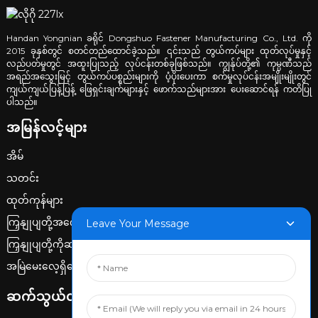
Handan Yongnian ခရိုင် Dongshuo Fastener Manufacturing Co., Ltd. ကို
2015 ခုနှစ်တွင် စတင်တည်ထောင်ခဲ့သည်။ ၎င်းသည် တွယ်ကပ်များ ထုတ်လုပ်မှုနှင့်
လည်ပတ်မှုတွင် အထူးပြုသည့် လုပ်ငန်းတစ်ခုဖြစ်သည်။ ကျွန်ုပ်တို့၏ ကုမ္ပဏီသည်
အရည်အသွေးမြင့် တွယ်ကပ်ပစ္စည်းများကို ပံ့ပိုးပေးကာ စက်မှုလုပ်ငန်းအမျိုးမျိုးတွင်
ကျယ်ကျယ်ပြန့်ပြန့် ဖြေရှင်းချက်များနှင့် ဖောက်သည်များအား ပေးဆောင်ရန် ကတိပြု
ပါသည်။
အမြန်လင့်များ
အိမ်
သတင်း
ထုတ်ကုန်များ
ကြှနျုပျတို့အကွောငျး
Leave Your Message
ကြှနျုပျတို့ကိုဆကျသှယျရနျ
အမြဲမေးလေ့ရှိသောမေးခွန်းများ
ဆက်သွယ်လိုက်ပါ။