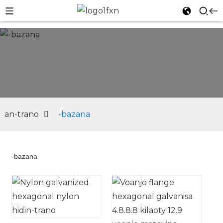
an-trano
-bazana
-bazana
n