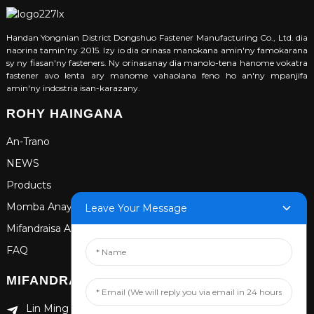
Handan Yongnian District Dongshuo Fastener Manufacturing Co., Ltd. dia
naorina tamin'ny 2015. Izy io dia orinasa manokana amin'ny famokarana
sy ny fiasan'ny fasteners. Ny orinasanay dia manolo-tena hanome vokatra
fastener avo lenta ary manome vahaolana feno ho an'ny mpanjifa
amin'ny indostria isan-karazany.
ROHY HAINGANA
An-Trano
NEWS
Products
Momba Anay
Leave Your Message
Mifandraisa Aminay
FAQ
MIFANDRAISA
Lin Ming Guan Zhen Dong Ming Yang Cun Nan,