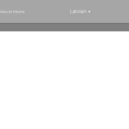
Latvian
eties Ar Mums