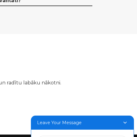
alitāti?
un radītu labāku nākotni.
Leave Your Message