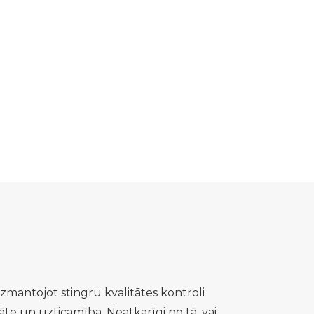
Izmantojot stingru kvalitātes kontroli
te un uzticamība. Neatkarīgi no tā, vai