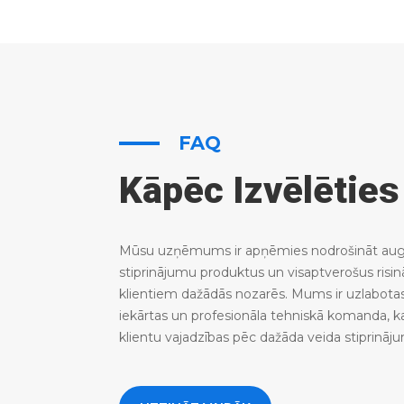
FAQ
Kāpēc Izvēlētie
Mūsu uzņēmums ir apņēmies nodrošināt augs
stiprinājumu produktus un visaptverošus risi
klientiem dažādās nozarēs. Mums ir uzlabota
iekārtas un profesionāla tehniskā komanda, k
klientu vajadzības pēc dažāda veida stiprināj