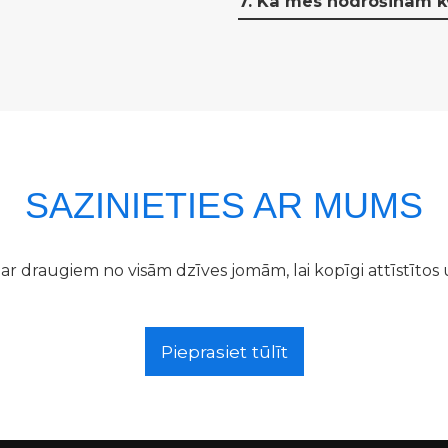
7. Kā mēs nodrošinām kv
SAZINIETIES AR MUMS
r draugiem no visām dzīves jomām, lai kopīgi attīstītos 
Pieprasiet tūlīt