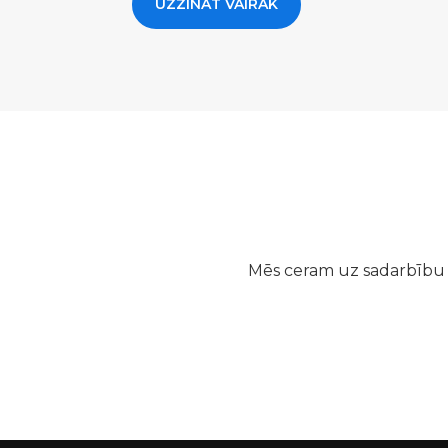
UZZINĀT VAIRĀK
Mēs ceram uz sadarbību a