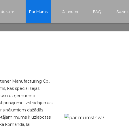
dukti
Par Mums
Jaunumi
FAQ
Sazini
tener Manufacturing Co.,
ms, kas specializējas
. Mūsu uzņēmums ir
stiprinājumu izstrādājumus
m risinājumiem dažādās
žotājam mums ir uzlabotas
skā komanda, lai