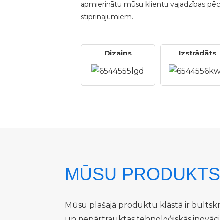
apmierinātu mūsu klientu vajadzības pēc
stiprinājumiem.
Dizains
Izstrādāts
MŪSU PRODUKTS
Mūsu plašajā produktu klāstā ir bultskrū
un nepārtrauktas tehnoloģiskās inovācij