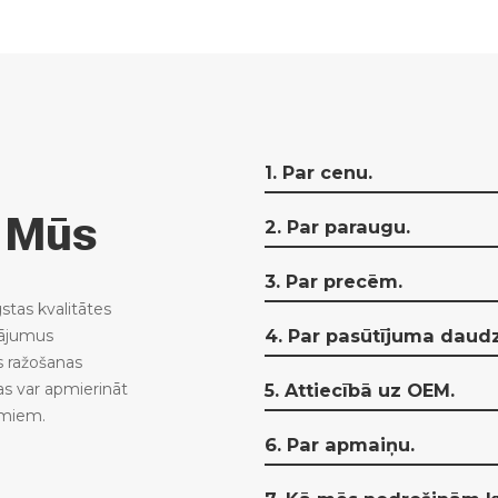
1. Par cenu.
s Mūs
2. Par paraugu.
3. Par precēm.
tas kvalitātes
4. Par pasūtījuma daud
nājumus
s ražošanas
5. Attiecībā uz OEM.
as var apmierināt
umiem.
6. Par apmaiņu.