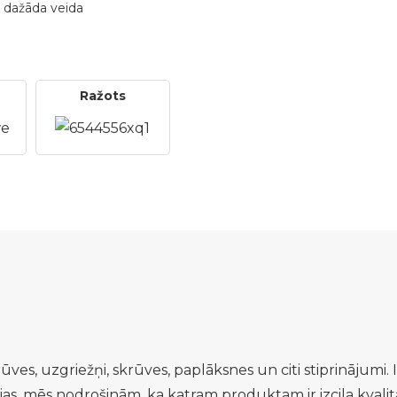
 dažāda veida
Ražots
ves, uzgriežņi, skrūves, paplāksnes un citi stiprinājumi. 
as, mēs nodrošinām, ka katram produktam ir izcila kvalitā