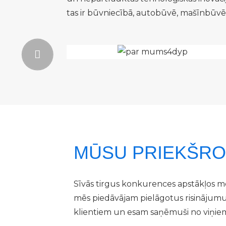
tas ir būvniecībā, autobūvē, mašīnbūvē,
MŪSU PRIEKŠRO
Sīvās tirgus konkurences apstākļos m
mēs piedāvājam pielāgotus risinājumus
klientiem un esam saņēmuši no viņie