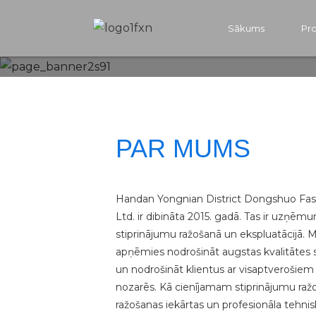
Sākums
Pro
PAR MUMS
Handan Yongnian District Dongshuo Fas
Ltd. ir dibināta 2015. gadā. Tas ir uzņēmu
stiprinājumu ražošanā un ekspluatācijā
apņēmies nodrošināt augstas kvalitātes 
un nodrošināt klientus ar visaptverošie
nozarēs. Kā cienījamam stiprinājumu ra
ražošanas iekārtas un profesionāla tehni