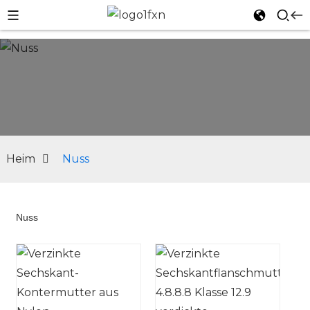
Heim
Nuss
Nuss
n