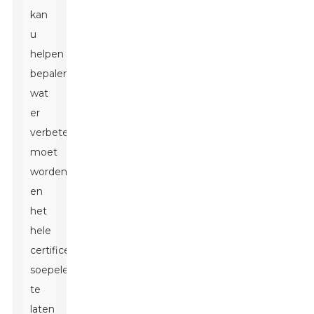
kan
u
helpen
bepalen
wat
er
verbeterd
moet
worden
en
het
hele
certificeringsproces
soepeler
te
laten