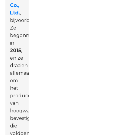
Co.,
Ltd.
,
bijvoorbeeld.
Ze
begonnen
in
2015
,
en ze
draaien
allemaal
om
het
produceren
van
hoogwaardige
bevestigingsproducten
die
voldoen