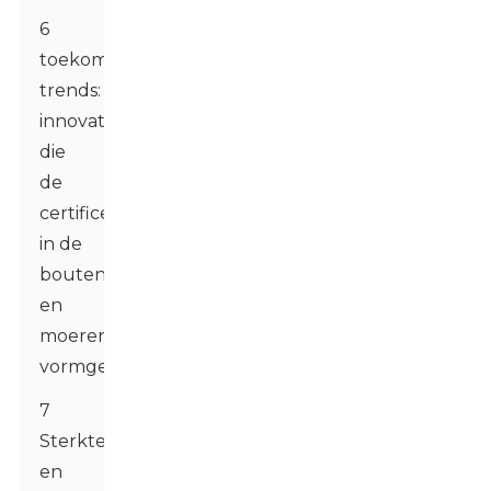
6
toekomstige
trends:
innovaties
die
de
certificeringen
in de
bouten-
en
moerenindustrie
vormgeven
7
Sterkte
en