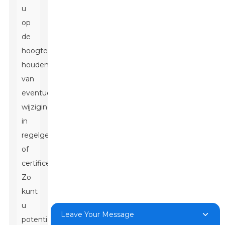
u
op
de
hoogte
houden
van
eventuele
wijzigingen
in
regelgeving
of
certificeringsbehoeften.
Zo
kunt
u
Leave Your Message
potentiële