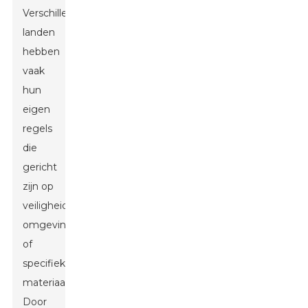
Verschillende
landen
hebben
vaak
hun
eigen
regels
die
gericht
zijn op
veiligheid,
omgevingsfactoren
of
specifieke
materiaalnormen.
Door