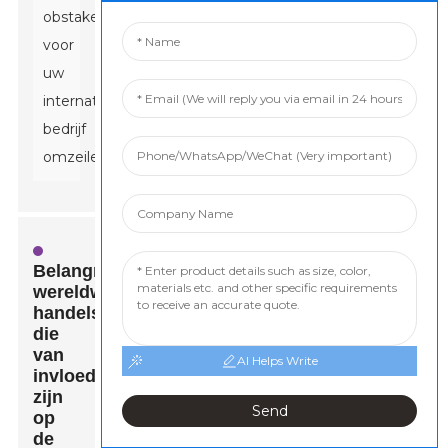
obstakels
voor
uw
internationale
bedrijf
omzeilen.
Belangrijke
wereldwijde
handelsregels
die
van
AI Helps Write
invloed
zijn
Send
op
de