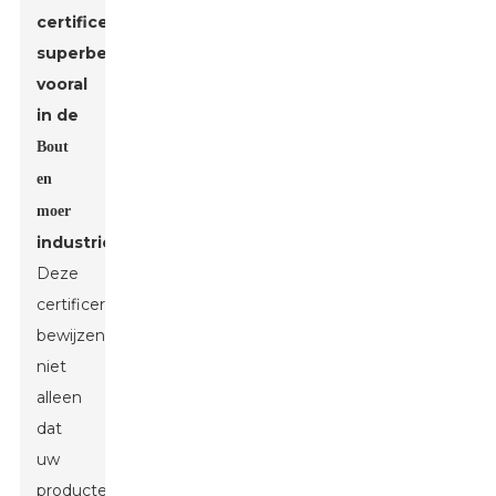
certificeringen
superbelangrijk,
vooral
in de
Bout
en
moer
industrie.
Deze
certificeringen
bewijzen
niet
alleen
dat
uw
producten