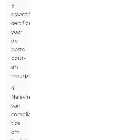
3
essentiële
certificeringsnormen
voor
de
beste
bout-
en
moerproducten
4
Naleving
van
compliance:
tips
om