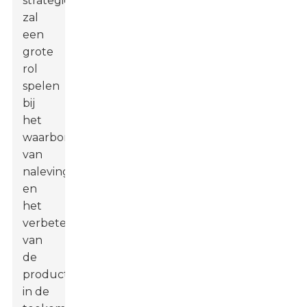
strategieën
zal
een
grote
rol
spelen
bij
het
waarborgen
van
naleving
en
het
verbeteren
van
de
productkwaliteit
in de