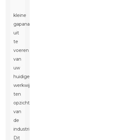
kleine
gapanalyse
uit
te
voeren
van
uw
huidige
werkwijzen
ten
opzichte
van
de
industrienormen.
Dit