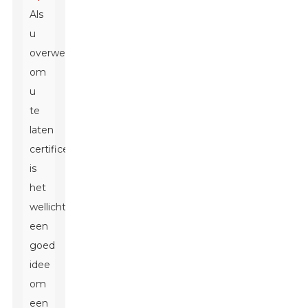
Als
u
overweegt
om
u
te
laten
certificeren,
is
het
wellicht
een
goed
idee
om
een