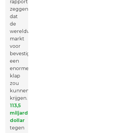
rapporten
zeggen
dat
de
wereldwijde
markt
voor
bevestigingsmiddelen
een
enorme
klap
zou
kunnen
krijgen.
113,5
miljard
dollar
tegen