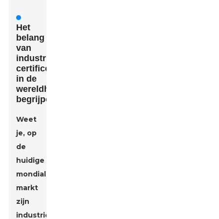
Het
belang
van
industriële
certificeringen
in de
wereldhandel
begrijpen
Weet
je, op
de
huidige
mondiale
markt
zijn
industriële