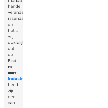
mondiale
handel
verandert
razendsnel,
en
het is
vrij
duidelijk
dat
de
Bout
en
moer
industrie
heeft
zijn
deel
van