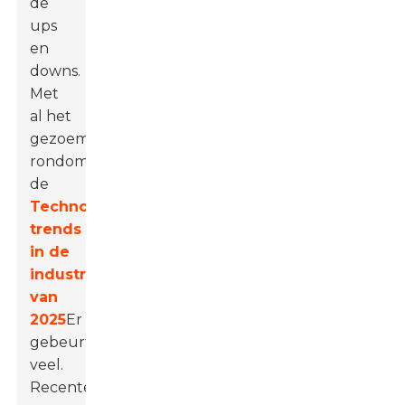
de
ups
en
downs.
Met
al het
gezoem
rondom
de
Technologische
trends
in de
industrie
van
2025
Er
gebeurt
veel.
Recente