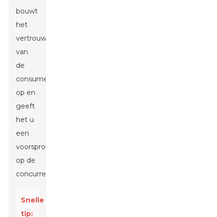
bouwt
het
vertrouwen
van
de
consument
op en
geeft
het u
een
voorsprong
op de
concurrentie.
Snelle
tip: