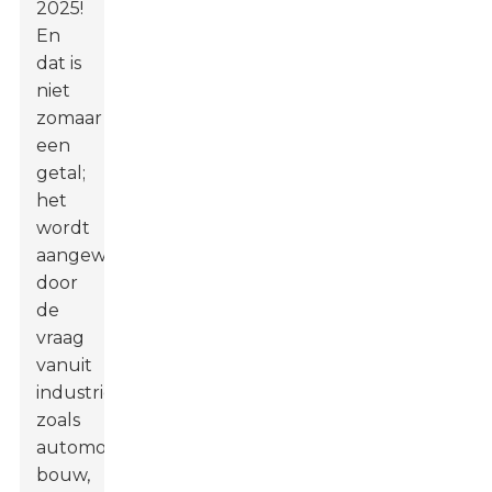
2025!
En
dat is
niet
zomaar
een
getal;
het
wordt
aangewakkerd
door
de
vraag
vanuit
industrieën
zoals
automobiel
,
bouw
,