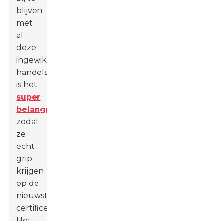
blijven
met
al
deze
ingewikkelde
handelsregels,
is het
super
belangrijk
zodat
ze
echt
grip
krijgen
op de
nieuwste
certificeringsprocessen.
Het