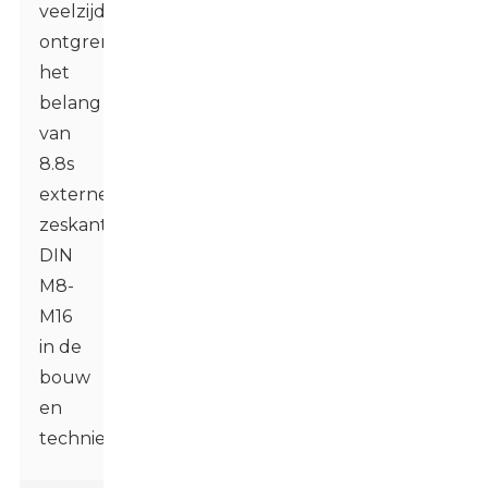
veelzijdigheid
ontgrendelen:
het
belang
van
8.8s
externe
zeskantbouten
DIN
M8-
M16
in de
bouw
en
techniek