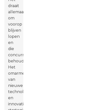
draait
allemaal
om
voorop
blijven
lopen
en
die
concurrentievoorsprong
behouden.
Het
omarmen
van
nieuwe
technologie
en
innovatieve