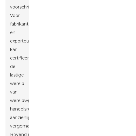
voorschriften.
Voor
fabrikanten
en
exporteurs
kan
certificering
de
lastige
wereld
van
wereldwijde
handelsregels
aanzienlijk
vergemakkelijken.
Bovendien