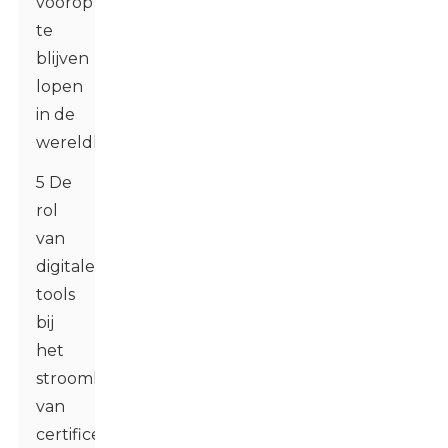
voorop
te
blijven
lopen
in de
wereldhandel
5 De
rol
van
digitale
tools
bij
het
stroomlijnen
van
certificeringsprocessen