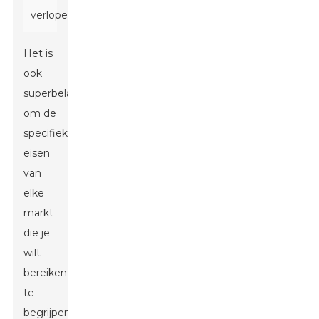
verlopen.
Het is
ook
superbelangrijk
om de
specifieke
eisen
van
elke
markt
die je
wilt
bereiken
te
begrijpen.