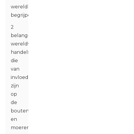
wereldhandel
begrijpen
2
belangrijke
wereldwijde
handelsregels
die
van
invloed
zijn
op
de
bouten-
en
moerenindustrie