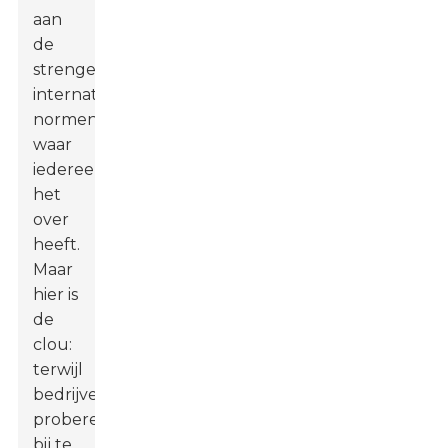
aan
de
strenge
internationale
normen
waar
iedereen
het
over
heeft.
Maar
hier is
de
clou:
terwijl
bedrijven
proberen
bij te