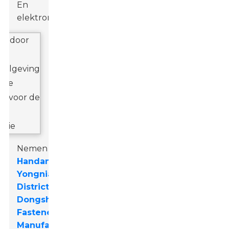
En
elektronica
.
Nemen
Handan
Yongnian
District
Dongshuo
Fastener
Manufacturing