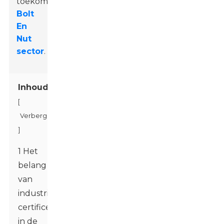
toekomst.
Bolt
En
Nut
sector
.
Inhoudsopgave
[
Verbergen
]
1 Het
belang
van
industriële
certificeringen
in de